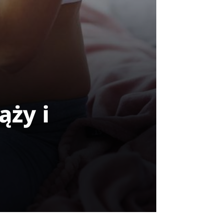
ąży i