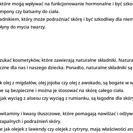
które mogą wpływać na funkcjonowanie hormonalne i być szkod
ampony czy balsamy do ciała.
ładnikiem, który może podrażniać skórę i być szkodliwy dla ni
płyny do mycia twarzy.
szukać kosmetyków, które zawierają naturalne składniki. Naturaln
eczne dla nas i naszego dziecka. Ponadto, naturalne składniki 
jak olej z migdałów, olej jojoba czy olej z awokado, są bogate w
nne są bezpieczne i można je stosować na skórę całego ciała.
ie jak wyciąg z aloesu czy wyciąg z rumianku, są łagodne dla sk
witaminy i kwasy tłuszczowe, które pomagają nawilżać i odżywi
zapalnych i podrażnień skóry.
ie jak olejek z lawendy czy olejek z cytryny, mają właściwości 