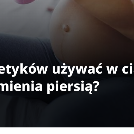
etyków używać w ci
mienia piersią?