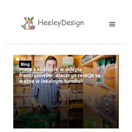
|
lip 28, 2026
Blog
Praca z klientem w sklepie
franczyzowym: dlaczego relacje są
ważne w lokalnym handlu?