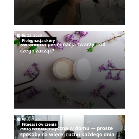
|
lip 22, 2026
Pielęgnacja skóry
Świadoma pielęgnacja twarzy – od
czego zacząć?
|
lip 3, 2026
Fitness i ćwiczenia
Aktywność fizyczna w domu — proste
sposoby na więcej ruchu każdego dnia