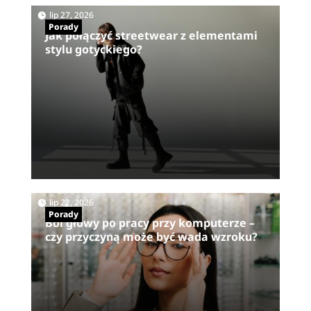
|
lip 27, 2026
Porady
Jak połączyć streetwear z elementami
stylu gotyckiego?
|
lip 22, 2026
Porady
Ból głowy po pracy przy komputerze –
czy przyczyną może być wada wzroku?