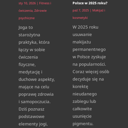
Polsce w 2025 roku?
sty 10, 2026
|
Fitness i
paź 7, 2025
|
Makijaż i
ćwiczenia
,
Zdrowie
kosmetyki
psychiczne
W 2025 roku
Joga to
usuwanie
starożytna
makijażu
praktyka, która
permanentnego
łączy w sobie
w Polsce zyskuje
ćwiczenia
na popularności.
fizyczne,
Coraz więcej osób
medytację i
decyduje się na
duchowe aspekty,
korektę
mające na celu
nieudanego
poprawę zdrowia
zabiegu lub
i samopoczucia.
całkowite
Dziś poznasz
usunięcie
podstawowe
pigmentu.
elementy jogi,