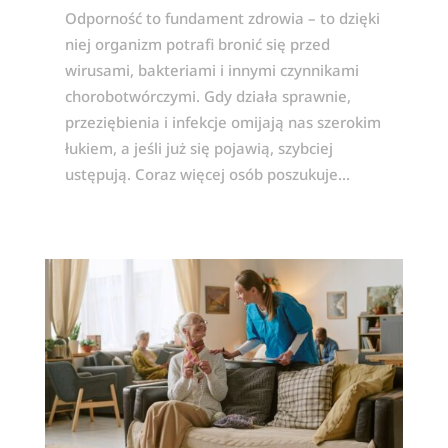
Odporność to fundament zdrowia – to dzięki
niej organizm potrafi bronić się przed
wirusami, bakteriami i innymi czynnikami
chorobotwórczymi. Gdy działa sprawnie,
przeziębienia i infekcje omijają nas szerokim
łukiem, a jeśli już się pojawią, szybciej
ustępują. Coraz więcej osób poszukuje...