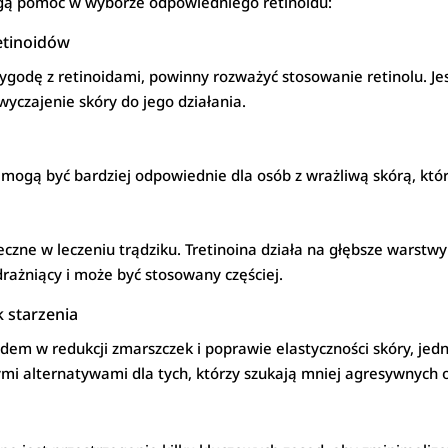
ogą pomóc w wyborze odpowiedniego retinoidu:
etinoidów
godę z retinoidami, powinny rozważyć stosowanie retinolu. Jest
wyczajenie skóry do jego działania.
u mogą być bardziej odpowiednie dla osób z wrażliwą skórą, któ
teczne w leczeniu trądziku. Tretinoina działa na głębsze wars
rażniący i może być stosowany częściej.
k starzenia
oidem w redukcji zmarszczek i poprawie elastyczności skóry, je
ymi alternatywami dla tych, którzy szukają mniej agresywnych o