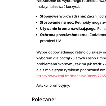
Niezależnie od wybranego retinoidu, waż
maksymalizować korzyści:
Stopniowe wprowadzanie:
Zacznij od 
Stosowanie na noc:
Retinoidy mogą zwi
Używanie kremu nawilżającego:
Po na
Ochrona przeciwsłoneczna:
Codzienne
promieni UV.
Wybór odpowiedniego retinoidu zależy od 
wyborem dla początkujących i osób z mnie
problemami skórnymi, takimi jak trądzik c
ale z mniejszym ryzykiem podrażnień niż t
https://www.rmf.fm/magazyn/news,72656,
Artykuł promocyjny.
Polecane: