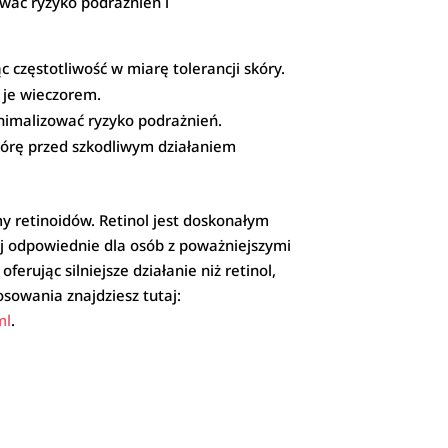
ować ryzyko podrażnień i
 częstotliwość w miarę tolerancji skóry.
 je wieczorem.
nimalizować ryzyko podrażnień.
kórę przed szkodliwym działaniem
my retinoidów. Retinol jest doskonałym
ej odpowiednie dla osób z poważniejszymi
erując silniejsze działanie niż retinol,
osowania znajdziesz tutaj:
ml
.