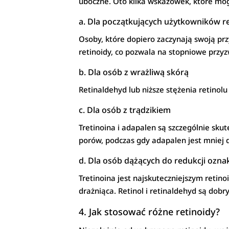
uboczne. Oto kilka wskazówek, które m
a. Dla początkujących użytkowników r
Osoby, które dopiero zaczynają swoją przy
retinoidy, co pozwala na stopniowe przyz
b. Dla osób z wrażliwą skórą
Retinaldehyd lub niższe stężenia retinol
c. Dla osób z trądzikiem
Tretinoina i adapalen są szczególnie sku
porów, podczas gdy adapalen jest mniej d
d. Dla osób dążących do redukcji ozna
Tretinoina jest najskuteczniejszym retin
drażniąca. Retinol i retinaldehyd są dobr
4. Jak stosować różne retinoidy?