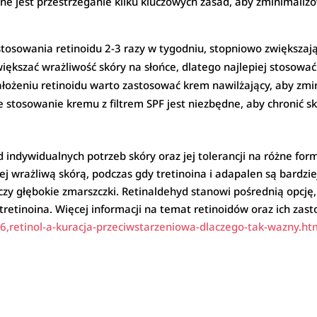
ne jest przestrzeganie kilku kluczowych zasad, aby zminimaliz
stosowania retinoidu 2-3 razy w tygodniu, stopniowo zwiększając
ększać wrażliwość skóry na słońce, dlatego najlepiej stosować
łożeniu retinoidu warto zastosować krem nawilżający, aby zmi
 stosowanie kremu z filtrem SPF jest niezbędne, aby chronić s
indywidualnych potrzeb skóry oraz jej tolerancji na różne for
j wrażliwą skórą, podczas gdy tretinoina i adapalen są bardzi
zy głębokie zmarszczki. Retinaldehyd stanowi pośrednią opcję, of
retinoina. Więcej informacji na temat retinoidów oraz ich zast
retinol-a-kuracja-przeciwstarzeniowa-dlaczego-tak-wazny.ht