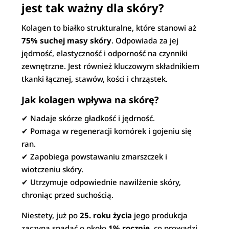
jest tak ważny dla skóry?
Kolagen to białko strukturalne, które stanowi aż
75% suchej masy skóry
. Odpowiada za jej
jędrność, elastyczność i odporność na czynniki
zewnętrzne. Jest również kluczowym składnikiem
tkanki łącznej, stawów, kości i chrząstek.
Jak kolagen wpływa na skórę?
✔ Nadaje skórze gładkość i jędrność.
✔ Pomaga w regeneracji komórek i gojeniu się
ran.
✔ Zapobiega powstawaniu zmarszczek i
wiotczeniu skóry.
✔ Utrzymuje odpowiednie nawilżenie skóry,
chroniąc przed suchością.
Niestety, już po
25. roku życia
jego produkcja
zaczyna spadać o około
1% rocznie
, co prowadzi