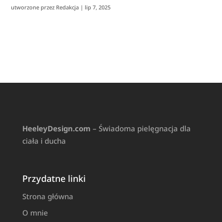
utworzone przez
Redakcja
|
lip 7, 2025
HeeleyDesign.com
– Świadoma pielęgnacja dla
ciała i ducha
Przydatne linki
Strona główna
O mnie