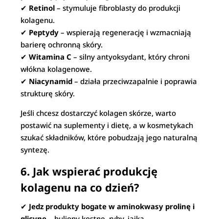
✔
Retinol
– stymuluje fibroblasty do produkcji
kolagenu.
✔
Peptydy
– wspierają regenerację i wzmacniają
barierę ochronną skóry.
✔
Witamina C
– silny antyoksydant, który chroni
włókna kolagenowe.
✔
Niacynamid
– działa przeciwzapalnie i poprawia
strukturę skóry.
Jeśli chcesz dostarczyć kolagen skórze, warto
postawić na suplementy i dietę, a w kosmetykach
szukać składników, które pobudzają jego naturalną
syntezę.
6. Jak wspierać produkcję
kolagenu na co dzień?
✔
Jedz produkty bogate w aminokwasy prolinę i
glicynę
– buliony kostne, ryby, jajka.