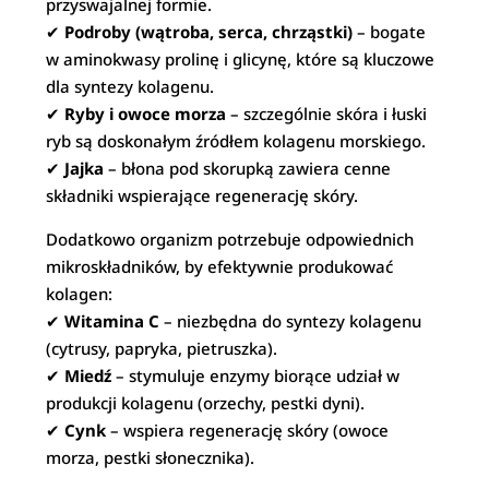
przyswajalnej formie.
✔
Podroby (wątroba, serca, chrząstki)
– bogate
w aminokwasy prolinę i glicynę, które są kluczowe
dla syntezy kolagenu.
✔
Ryby i owoce morza
– szczególnie skóra i łuski
ryb są doskonałym źródłem kolagenu morskiego.
✔
Jajka
– błona pod skorupką zawiera cenne
składniki wspierające regenerację skóry.
Dodatkowo organizm potrzebuje odpowiednich
mikroskładników, by efektywnie produkować
kolagen:
✔
Witamina C
– niezbędna do syntezy kolagenu
(cytrusy, papryka, pietruszka).
✔
Miedź
– stymuluje enzymy biorące udział w
produkcji kolagenu (orzechy, pestki dyni).
✔
Cynk
– wspiera regenerację skóry (owoce
morza, pestki słonecznika).